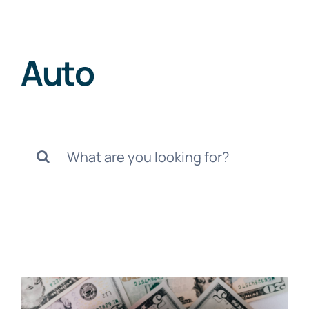
Skip
to
content
Auto
Search
for: