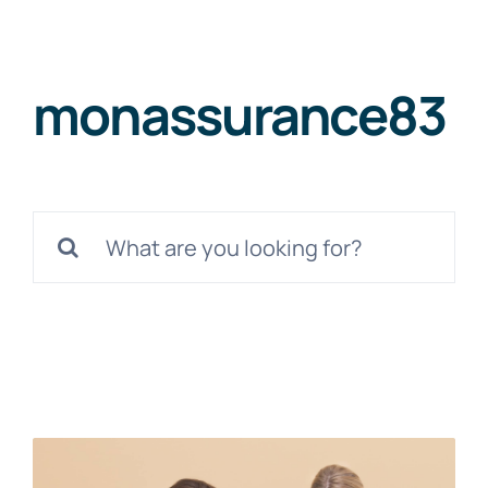
Skip
to
content
monassurance83
Search
for: